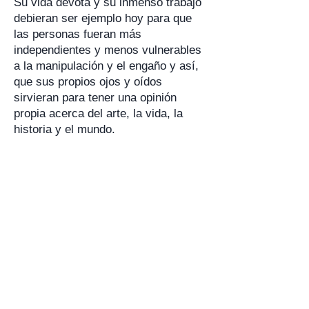
Su vida devota y su inmenso trabajo
debieran ser ejemplo hoy para que
las personas fueran más
independientes y menos vulnerables
a la manipulación y el engaño y así,
que sus propios ojos y oídos
sirvieran para tener una opinión
propia acerca del arte, la vida, la
historia y el mundo.
Hoy, la obra de Anton Bruckner
posee miles de grabaciones; incluso
las del perseverante y riguroso
director Sergiu Celibidache, las
versiones integrales de Eliahu Inbal,
la ortodoxia de Eugen Jochum, la
majestuosidad de Karl Böhm, el gran
efectista Herbert von Karajan en
distintas discográficas, la de su
espejo físico Günter Wand, Sir