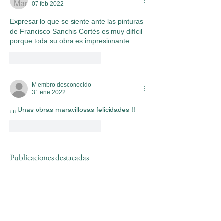
07 feb 2022
Expresar lo que se siente ante las pinturas 
de Francisco Sanchis Cortés es muy difícil 
porque toda su obra es impresionante 
Me gusta
Reaccionar
Miembro desconocido
31 ene 2022
¡¡¡Unas obras maravillosas felicidades !!
Me gusta
Reaccionar
Publicaciones destacadas
Aún no hay ninguna
entrada publicada